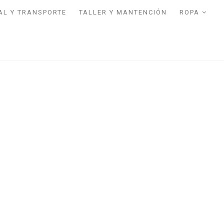
AL Y TRANSPORTE
TALLER Y MANTENCIÓN
ROPA
INICIO
/
NÁUTICA
/
KAYAK