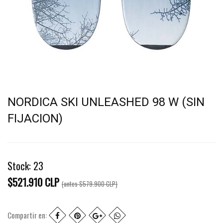
NORDICA SKI UNLEASHED 98 W (SIN
FIJACION)
Stock:
23
$521.910 CLP
(antes
$579.900 CLP
)
Compartir en: