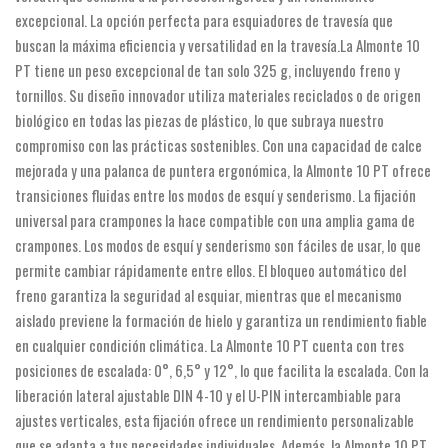
excepcional. La opción perfecta para esquiadores de travesía que
buscan la máxima eficiencia y versatilidad en la travesía.La Almonte 10
PT tiene un peso excepcional de tan solo 325 g, incluyendo freno y
tornillos. Su diseño innovador utiliza materiales reciclados o de origen
biológico en todas las piezas de plástico, lo que subraya nuestro
compromiso con las prácticas sostenibles. Con una capacidad de calce
mejorada y una palanca de puntera ergonómica, la Almonte 10 PT ofrece
transiciones fluidas entre los modos de esquí y senderismo. La fijación
universal para crampones la hace compatible con una amplia gama de
crampones. Los modos de esquí y senderismo son fáciles de usar, lo que
permite cambiar rápidamente entre ellos. El bloqueo automático del
freno garantiza la seguridad al esquiar, mientras que el mecanismo
aislado previene la formación de hielo y garantiza un rendimiento fiable
en cualquier condición climática. La Almonte 10 PT cuenta con tres
posiciones de escalada: 0°, 6,5° y 12°, lo que facilita la escalada. Con la
liberación lateral ajustable DIN 4-10 y el U-PIN intercambiable para
ajustes verticales, esta fijación ofrece un rendimiento personalizable
que se adapta a tus necesidades individuales. Además, la Almonte 10 PT