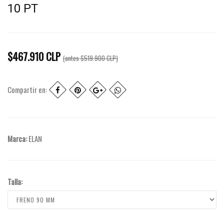
10 PT
$467.910 CLP
(antes
$519.900 CLP
)
Compartir en:
Marca:
ELAN
Talla: