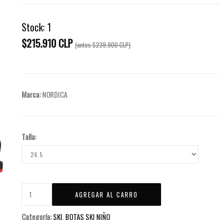
Stock:
1
$215.910 CLP
(antes
$239.900 CLP
)
Marca:
NORDICA
Talla:
Categoría:
SKI
,
BOTAS SKI NIÑO