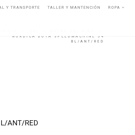
AL Y TRANSPORTE
TALLER Y MANTENCIÓN
ROPA
INICIO
/
SKI
/
BOTAS SKI NIÑO
/
NORDICA BOTA SPEEDMACHINE J4
BL/ANT/RED
BL/ANT/RED