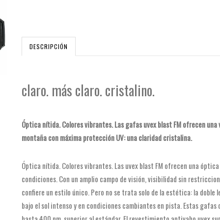
DESCRIPCIÓN
claro. más claro. cristalino.
Óptica nítida. Colores vibrantes. Las gafas uvex blast FM ofrecen una 
montaña con máxima protección UV: una claridad cristalina.
Óptica nítida. Colores vibrantes. Las uvex blast FM ofrecen una óptica 
condiciones. Con un amplio campo de visión, visibilidad sin restriccio
confiere un estilo único. Pero no se trata solo de la estética: la doble
bajo el sol intenso y en condiciones cambiantes en pista. Estas gaf
hasta 400 nm, superior al estándar. El revestimiento antivaho uvex s