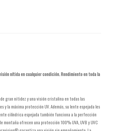
visión nítida en cualquier condición. Rendimiento en toda la
de gran nitidez y una visión cristalina en todas las
nes y la máxima protección UV. Además, su lente espejada les
 lente cilíndrica espejada también funciona a la perfección
as de montaña ofrecen una protección 100% UVA, UVB y UVC
upravision® garantiza una visión sin empañamiento. La