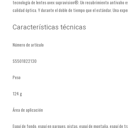
tecnología de lentes uvex supravision®. Un recubrimiento antivaho es
calidad óptica. Y durante el doble de tiempo que el estándar. Una expe
Características técnicas
Número de artículo
S5501822130
Peso
124 g
Área de aplicación
Esquí de fondo, esquí en parques, pistas, esquí de montaña, esquí de t