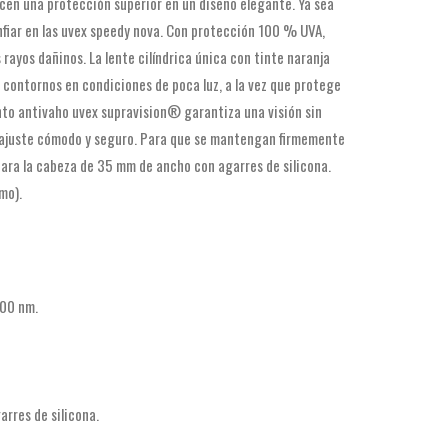
ecen una protección superior en un diseño elegante. Ya sea
onfiar en las uvex speedy nova. Con protección 100 % UVA,
rayos dañinos. La lente cilíndrica única con tinte naranja
 contornos en condiciones de poca luz, a la vez que protege
iento antivaho uvex supravision® garantiza una visión sin
n ajuste cómodo y seguro. Para que se mantengan firmemente
 para la cabeza de 35 mm de ancho con agarres de silicona.
mo).
400 nm.
rres de silicona.