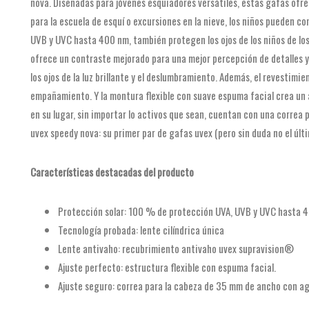
nova. Diseñadas para jóvenes esquiadores versátiles, estas gafas ofr
para la escuela de esquí o excursiones en la nieve, los niños pueden c
UVB y UVC hasta 400 nm, también protegen los ojos de los niños de los 
ofrece un contraste mejorado para una mejor percepción de detalles y
los ojos de la luz brillante y el deslumbramiento. Además, el revestim
empañamiento. Y la montura flexible con suave espuma facial crea u
en su lugar, sin importar lo activos que sean, cuentan con una correa
uvex speedy nova: su primer par de gafas uvex (pero sin duda no el últi
Características destacadas del producto
Protección solar: 100 % de protección UVA, UVB y UVC hasta 
Tecnología probada: lente cilíndrica única
Lente antivaho: recubrimiento antivaho uvex supravision®
Ajuste perfecto: estructura flexible con espuma facial.
Ajuste seguro: correa para la cabeza de 35 mm de ancho con aga