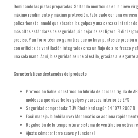
Dominando las pistas preparadas. Saltando montículos en la nieve virg
máximo rendimiento y máxima protección. Fabricado con una carcasa r
policarbonato inmold que absorbe los golpes y una carcasa interior d
más altos estándares de seguridad, sin dejar de ser ligero. El dial er
preciso. Y un forro técnico garantiza que no haya puntos de presión a 
con orificios de ventilación integrados crea un flujo de aire fresco y e
una sola mano. Aquí, la seguridad se une al estilo, gracias al elegante
Características destacadas del producto
Protección fiable: construcción híbrida de carcasa rígida de A
moldeada que absorbe los golpes y carcasa interior de EPS.
Seguridad comprobada: TÜV Rheinland según EN 1077:2007 B
Fácil manejo: la hebilla uvex Monomatic se acciona rápidamente 
Regulación de la temperatura: sistema de ventilación activa re
Ajuste cómodo: forro suave y funcional