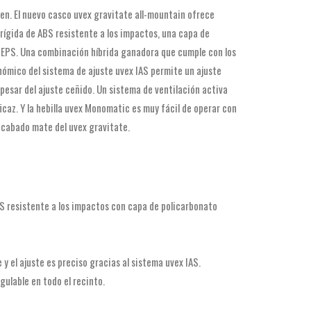
en. El nuevo casco uvex gravitate all-mountain ofrece
ígida de ABS resistente a los impactos, una capa de
e EPS. Una combinación híbrida ganadora que cumple con los
gonómico del sistema de ajuste uvex IAS permite un ajuste
pesar del ajuste ceñido. Un sistema de ventilación activa
ficaz. Y la hebilla uvex Monomatic es muy fácil de operar con
 acabado mate del uvex gravitate.
BS resistente a los impactos con capa de policarbonato
y el ajuste es preciso gracias al sistema uvex IAS.
gulable en todo el recinto.