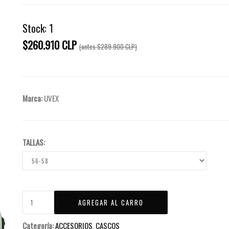
Stock:
1
$260.910 CLP
(antes
$289.900 CLP
)
Marca:
UVEX
TALLAS:
Categoría:
ACCESORIOS
,
CASCOS