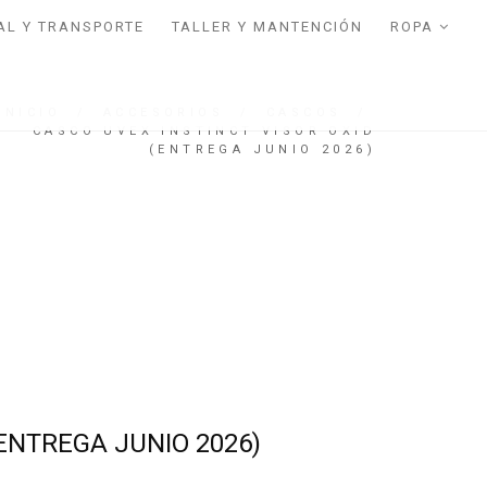
AL Y TRANSPORTE
TALLER Y MANTENCIÓN
ROPA
INICIO
/
ACCESORIOS
/
CASCOS
/
CASCO UVEX INSTINCT VISOR OXID
(ENTREGA JUNIO 2026)
(ENTREGA JUNIO 2026)