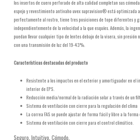
los insertos de cuero perforado de alta calidad completan sus cómoda
espejo y revestimiento antivaho uvex supravision® está optimizada a
perfectamente al rostro, tiene tres posiciones de tope diferentes y ga
independientemente de la velocidad a la que esquíes. Además, la ing
puedan llevar cualquier tipo de lentes debajo de la visera, sin presión ni
con una transmisión de luz del 19-43%.
Características destacadas del producto
Resistente a los impactos en el exterior y amortiguador en el i
interior de EPS.
Reducción media/normal de la radiación solar a través de un fi
Sistema de ventilación con cierre para la regulación del clima
La correa FAS se puede ajustar de forma fácil y libre a la forma
Sistema de ventilación con cierre para el control climático.
Seguro. Intuitivo. Cómodo.