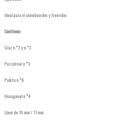
Ideal para el snowboarder y freerider.
Contiene:
Cruz n.°2 y n.°3
Pozzidrive n.°3
Paleta n.°6
Hexagonal n.°4
Llave de 10 mm / 11 mm.